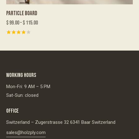
PARTICLE BOARD
$
99.00
–
$
115.00
Rated
4.00
out of
5
WORKING HOURS
Mon-Fri: 9 AM – 5 PM
Sat-Sun: closed
OFFICE
Switzerland – Zugerstrasse 32 6341 Baar Switzerland
sales@holzply.com